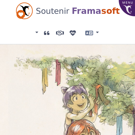
MENU
Frama
soft
Soutenir
Association
Témoignages
Mécènes
Liste des dons
Langue